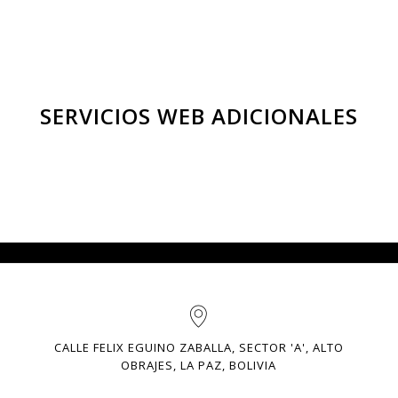
SERVICIOS WEB ADICIONALES
GOOGLE ANALYTICS
Te proporciona, las herr
como “optimización para los
necesitas para conocer el 
CALLE FELIX EGUINO ZABALLA, SECTOR 'A', ALTO
squeda”. Esta es una práctica
siguen los clientes. es una 
OBRAJES, LA PAZ, BOLIVIA
lograr que una página web sea
recoge datos de sus sitios web 
 obtenga una posición más alta