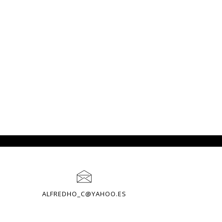
LOGOTIPO
amientas que
El logotipo representa los servicios que ofrece
recorrido que
la empresa y a ti.
ALFREDHO_C@YAHOO.ES
plataforma que
y aplicaciones